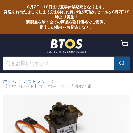
8月7日～16日まで夏季休業期間となります。
発送をお待たせしてしまう分お得にお買い物が可能なセールを8月7日18
時より実施！
新製品を除く全ての商品を割引価格でご提供。
是非この機会をお見逃しなく。
メ
カ
ニ
ー
ュ
ト
ー
を
見
る
ホーム
アウトレット
【アウトレット】サーボモーター「極めて道」