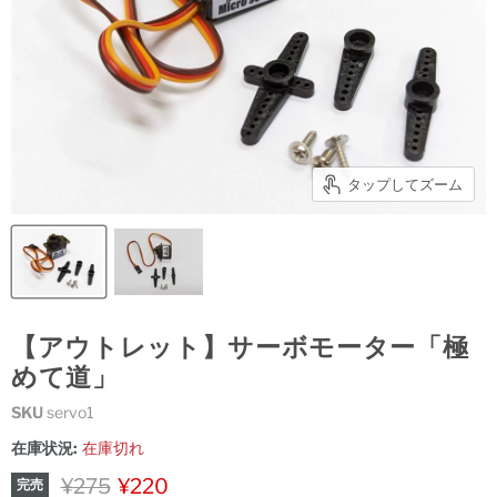
タップしてズーム
【アウトレット】サーボモーター「極
めて道」
SKU
servo1
在庫状況:
在庫切れ
元の価格
現在の価格
¥275
¥220
完売