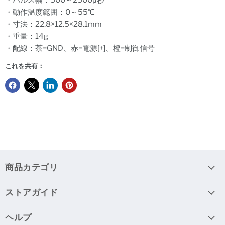
・パルス幅：500～2500μ秒
・動作温度範囲：0～55℃
・寸法：22.8×12.5×28.1mm
・重量：14g
・配線：茶=GND、赤=電源[+]、橙=制御信号
これを共有：
商品カテゴリ
ストアガイド
ヘルプ