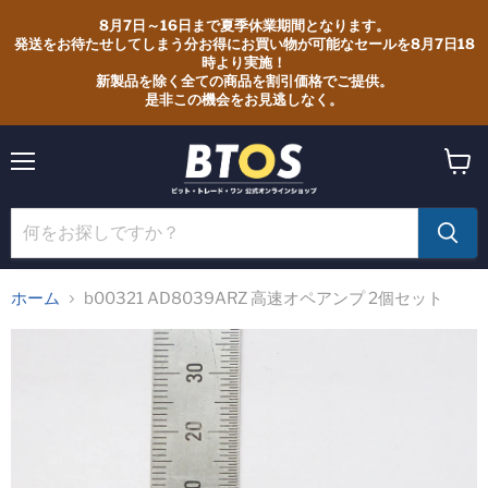
8月7日～16日まで夏季休業期間となります。
発送をお待たせしてしまう分お得にお買い物が可能なセールを8月7日18
時より実施！
新製品を除く全ての商品を割引価格でご提供。
是非この機会をお見逃しなく。
メ
カ
ニ
ー
ュ
ト
ー
を
見
る
ホーム
b00321 AD8039ARZ 高速オペアンプ 2個セット