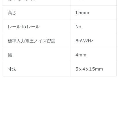
高さ
1.5mm
レール to レール
No
標準入力電圧ノイズ密度
8nV/√Hz
幅
4mm
寸法
5 x 4 x 1.5mm