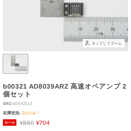
タップしてズーム
b00321 AD8039ARZ 高速オペアンプ 2
個セット
SKU
b00321x2
在庫状況:
2点のみ！
元の価格
現在の価格
¥880
¥704
セール