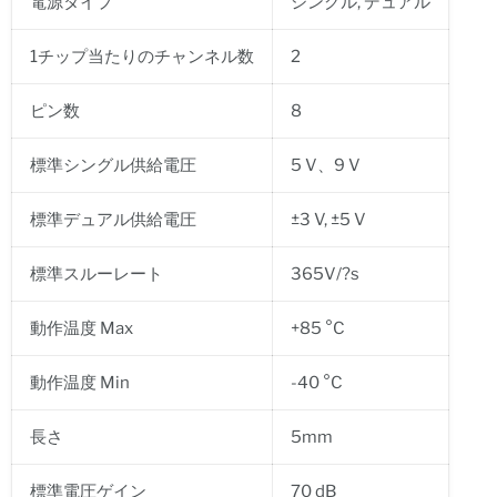
電源タイプ
シングル, デュアル
1チップ当たりのチャンネル数
2
ピン数
8
標準シングル供給電圧
5 V、9 V
標準デュアル供給電圧
±3 V, ±5 V
標準スルーレート
365V/?s
動作温度 Max
+85 °C
動作温度 Min
-40 °C
長さ
5mm
標準電圧ゲイン
70 dB